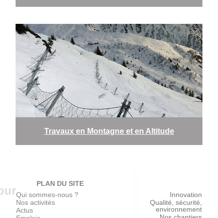
Travaux en Montagne et en Altitude
Consents
PLAN DU SITE
We respect your
Qui sommes-nous ?
Innovation
Nos activités
Qualité, sécurité,
privacy
environnement
Actus
Nos chantiers
Emplois